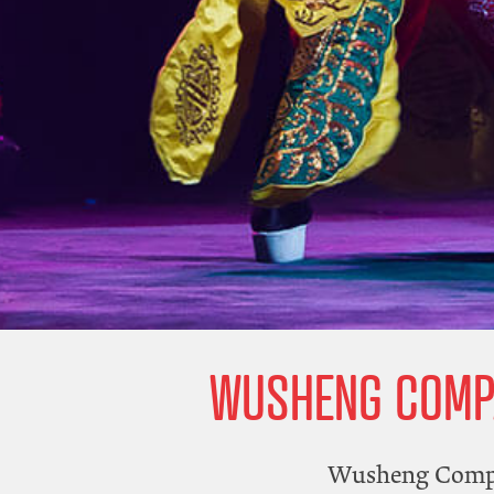
WUSHENG COMPA
Wusheng Compan