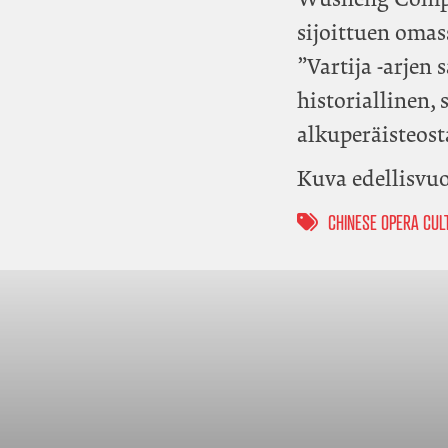
sijoittuen omas
”Vartija -arje
historiallinen, 
alkuperäisteost
Kuva edellisvuo
CHINESE OPERA CU