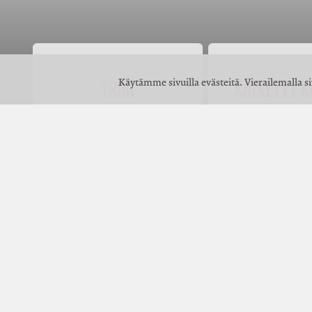
TROG
KÄTKETYT 
Käytämme sivuilla evästeitä. Vierailemalla s
POHJATUULEN KOLME
OIKEAMIEL
LAHJAA
KENRAA
KARKOTE