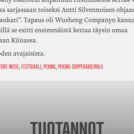
sa sarjassaan toiseksi Antti Silvennoisen ohjaa
n sankari”. Tapaus oli Wusheng Companyn kanna
sillä se esitti ensimmäistä kertaa täysin omaa
aan Kiinassa.
den avajaisista.
LTURE WEEK
,
FESTIVAALI
,
PEKING
,
PEKING-OOPPERAKILPAILU
TUOTANNOT