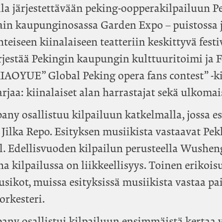
lla järjestettävään peking-oopperakilpailuun P
ain kaupunginosassa Garden Expo – puistossa j
inteiseen kiinalaiseen teatteriin keskittyvä festi
jestää Pekingin kaupungin kulttuuritoimi ja 
XIAOYUE” Global Peking opera fans contest” -k
sarjaa: kiinalaiset alan harrastajat sekä ulkomais
 osallistuu kilpailuun katkelmalla, jossa es
 Jilka Repo. Esityksen musiikista vastaavat Pek
l. Edellisvuoden kilpailun perusteella Wush
ina kilpailussa on liikkeellisyys. Toinen erikoi
sikot, muissa esityksissä musiikista vastaa pa
orkesteri.
y osallistui kilpailuun ensimmäistä kertaa 