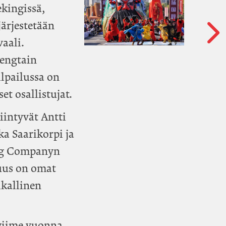
ekingissä,
ärjestetään
vaali.
Fengtain
ilpailussa on
et osallistujat.
iintyvät Antti
ka Saarikorpi ja
eng Companyn
suus on omat
ikallinen
viime vuonna