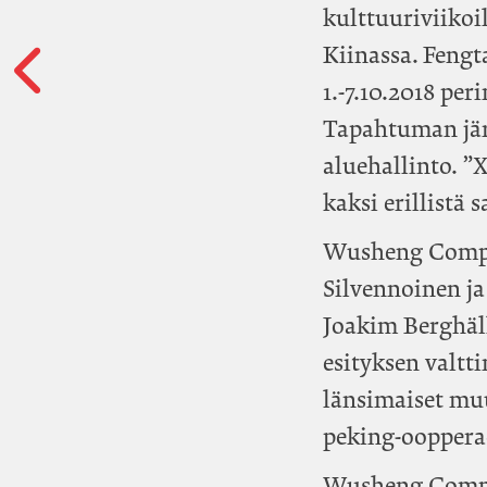
kulttuuriviikoi
Kiinassa. Fengt
1.-7.10.2018 per
Tapahtuman jär
aluehallinto. ”
kaksi erillistä 
Wusheng Company
Silvennoinen ja
Joakim Berghäl
esityksen valtt
länsimaiset muu
peking-ooppera
Wusheng Compan