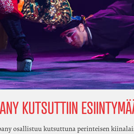
NY KUTSUTTIIN ESIINTYMÄÄ
y osallistuu kutsuttuna perinteisen kiinalais