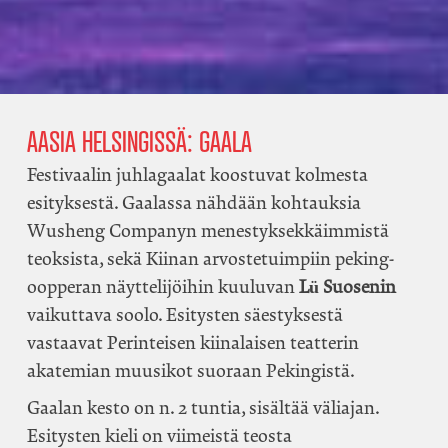
AASIA HELSINGISSÄ: GAALA
Festivaalin juhlagaalat koostuvat kolmesta
esityksestä. Gaalassa nähdään kohtauksia
Wusheng Companyn menestyksekkäimmistä
teoksista, sekä Kiinan arvostetuimpiin peking-
oopperan näyttelijöihin kuuluvan
Lü Suosenin
vaikuttava soolo. Esitysten säestyksestä
vastaavat Perinteisen kiinalaisen teatterin
akatemian muusikot suoraan Pekingistä.
Gaalan kesto on n. 2 tuntia, sisältää väliajan.
Esitysten kieli on viimeistä teosta