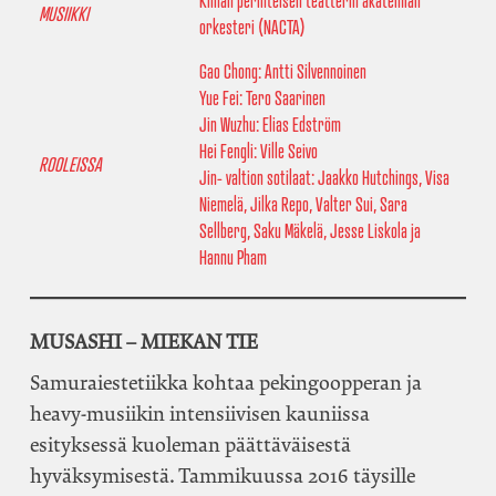
Kiinan perinteisen teatterin akatemian
MUSIIKKI
orkesteri (NACTA)
Gao Chong: Antti Silvennoinen
Yue Fei: Tero Saarinen
Jin Wuzhu: Elias Edström
Hei Fengli: Ville Seivo
ROOLEISSA
Jin- valtion sotilaat: Jaakko Hutchings, Visa
Niemelä, Jilka Repo, Valter Sui, Sara
Sellberg, Saku Mäkelä, Jesse Liskola ja
Hannu Pham
MUSASHI – MIEKAN TIE
Samuraiestetiikka kohtaa pekingoopperan ja
heavy-musiikin intensiivisen kauniissa
esityksessä kuoleman päättäväisestä
hyväksymisestä. Tammikuussa 2016 täysille