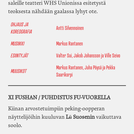
saleille teatteri WHS Unionissa esitetystä
teoksesta nähdään gaalassa lyhyt ote.
OHJAUS JA
Antti Silvennoinen
KOREOGRAFIA
MUSIIKKI
Markus Rantanen
ESIINTYJÄT
Valter Sui, Jakob Johansson ja Ville Seivo
Markus Rantanen, Juha Pöysä ja Pekka
MUUSIKOT
Saarikorpi
XI FUSHAN / PUHDISTUS FU-VUORELLA
Kiinan arvostetuimpiin peking-oopperan
näyttelijöihin kuuluvan
Lü Suosenin
vaikuttava
soolo.