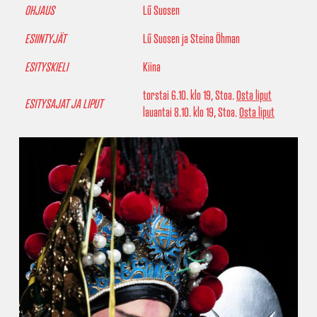
OHJAUS
Lű Suosen
ESIINTYJÄT
Lű Suosen ja Steina Öhman
ESITYSKIELI
Kiina
torstai 6.10. klo 19, Stoa.
Osta liput
ESITYSAJAT JA LIPUT
lauantai 8.10. klo 19, Stoa.
Osta liput