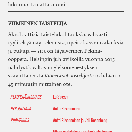
lukuunottamatta suomi.
VIIMEINEN TAISTELIJA
Akrobaattisia taistelukohtauksia, vahvasti
tyyliteltyä näyttelemistä, upeita kasvomaalauksia
ja pukuja — sitä on täysiverinen Peking-
ooppera. Helsingin juhlaviikoilla vuonna 2015
nähdystä, valtavan yleisömenestyksen
saavuttaneesta
nähdään n.
Viimeisestä taistelijasta
45 minuutin mittainen ote.
ALKUPERÄISOHJAUS
Lű Suosen
HARJOITTAJA
Antti Silvennoinen
SUOMENNOS
Antti Silvennoinen ja Veli Rosenberg