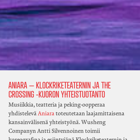
ANIARA – KLOCKRIKETEATERNIN JA THE
CROSSING -KUORON YHTEISTUOTANTO
Musiikkia, teatteria ja peking-oopperaa
yhdistelevä
Aniara
toteutetaan laajamittaisena
kansainvälisenä yhteistyönä. Wusheng
Companyn Antti Silvennoinen toimii
koreografina ja esiintyjänä Klockriketeaternin ja