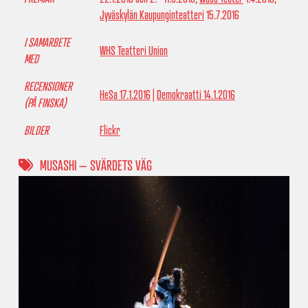
Jyväskylän Kaupunginteatteri
15.7.2016
I SAMARBETE
WHS Teatteri Union
MED
RECENSIONER
HeSa 17.1.2016
|
Demokraatti 14.1.2016
(PÅ FINSKA)
BILDER
Flickr
MUSASHI – SVÄRDETS VÄG