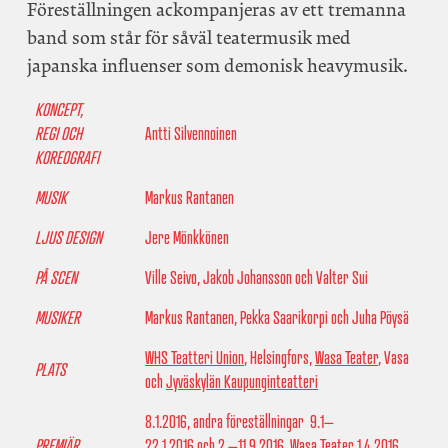
Föreställningen ackompanjeras av ett tremanna
band som står för såväl teatermusik med
japanska influenser som demonisk heavymusik.
KONCEPT,
REGI OCH
Antti Silvennoinen
KOREOGRAFI
MUSIK
Markus Rantanen
LJUS DESIGN
Jere Mönkkönen
PÅ SCEN
Ville Seivo, Jakob Johansson och Valter Sui
MUSIKER
Markus Rantanen, Pekka Saarikorpi och Juha Pöysä
WHS Teatteri Union
, Helsingfors,
Wasa Teater
, Vasa
PLATS
och
Jyväskylän Kaupunginteatteri
8.1.2016, andra föreställningar 9.1–
PREMIÄR
22.1.2016 och 2.–11.9.2016,
Wasa Teater
1.4.2016,