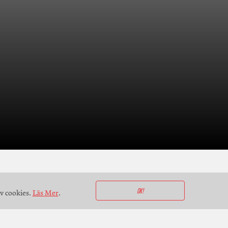
OK!
v cookies.
Läs Mer
.