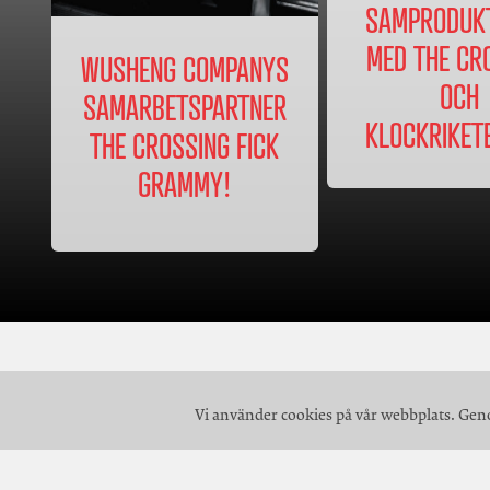
SAMPRODUK
MED THE CR
WUSHENG COMPANYS
OCH
SAMARBETSPARTNER
KLOCKRIKET
THE CROSSING FICK
GRAMMY!
Vi använder cookies på vår webbplats. Gen